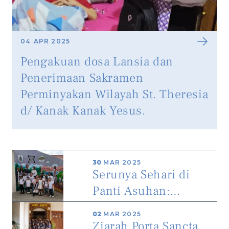
04 APR 2025
Pengakuan dosa Lansia dan
Penerimaan Sakramen
Perminyakan Wilayah St. Theresia
d/ Kanak Kanak Yesus.
30
MAR 2025
Serunya Sehari di
Panti Asuhan:
Anak-Anak BIA &
02
MAR 2025
BIR Katedral Jakarta
Ziarah Porta Sancta