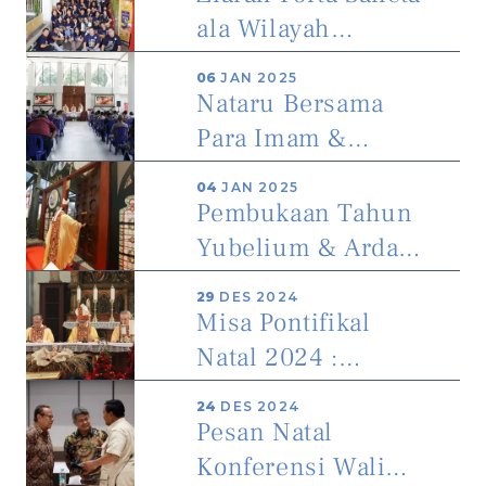
Berbagi Keceriaan!
ala Wilayah
Theresia DKKY :
06
JAN 2025
"Menjadi Peziarah
Nataru Bersama
Pengharapan dalam
Para Imam &
Kebersamaan"
Karyawan Komplek
04
JAN 2025
KAJ : Menemukan
Pembukaan Tahun
Jati Diri dalam
Yubelium & Ardas
Pelayanan
KAJ 2025 :” Janji
29
DES 2024
Allah Terkadang
Misa Pontifikal
tidak sesuai dengan
Natal 2024 :
Kenyataan Namun
“Manusia di
24
DES 2024
Tampak dalam
Panggil untuk
Pesan Natal
Harapan dengan
menemukan Jati
Konferensi Wali